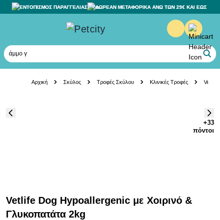
ΕΝΤΟΠΙΣΜΟΣ ΠΑΡΑΓΓΕΛΙΑΣ
ΔΩΡΕΑΝ ΜΕΤΑΦΟΡΙΚΑ ΑΝΩ ΤΩΝ 29€ ΚΑΙ ΕΩΣ 20K
άμμο γάτ
Skip to Content
Αρχική
Σκύλος
Τροφές Σκύλου
Κλινικές Τροφές
Vetlif
+33
πόντοι
Vetlife Dog Hypoallergenic με Χοιρινό &
Γλυκοπατάτα 2kg