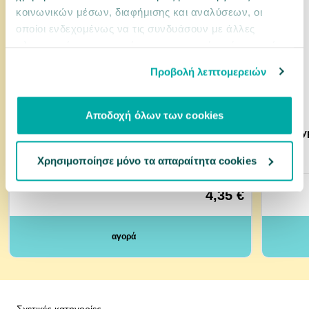
κοινωνικών μέσων, διαφήμισης και αναλύσεων, οι
οποίοι ενδεχομένως να τις συνδυάσουν με άλλες
πληροφορίες που τους έχετε παραχωρήσει ή τις οποίες
έχουν συλλέξει σε σχέση με την από μέρους σας χρήση
Προβολή λεπτομερειών
των υπηρεσιών τους.
Αποδοχή όλων των cookies
0033629
0036655
Brit Dog Snack Jerky Turkey Meaty Coins 80gr
Hill's H
Χρησιμοποίησε μόνο τα απαραίτητα cookies
4,35 €
αγορά