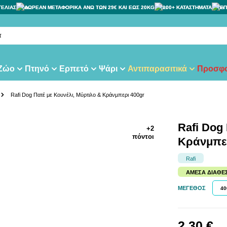
ΓΕΛΙΑΣ
ΔΩΡΕΑΝ ΜΕΤΑΦΟΡΙΚΑ ΑΝΩ ΤΩΝ 29€ ΚΑΙ ΕΩΣ 20KG
100+ ΚΑΤΑΣΤΗΜΑΤΑ
ΕΠ
τας
 Ζώο
Πτηνό
Ερπετό
Ψάρι
Αντιπαρασιτικά
Προσφο
Rafi Dog Πατέ με Κουνέλι, Μύρτιλο & Κράνμπερι 400gr
Rafi Dog
+2
πόντοι
Κράνμπερ
Rafi
ΆΜΕΣΑ ΔΙΑΘΈ
ΜΈΓΕΘΟΣ
40
2,30 €