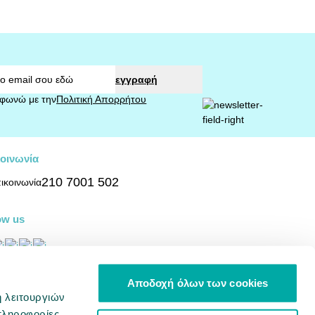
εγγραφή
φωνώ με την
Πολιτική Απορρήτου
οινωνία
210 7001 502
ow us
σβασιμότητα
Αποδοχή όλων των cookies
ή λειτουργιών
Φορείς αξιοπιστίας
πληροφορίες