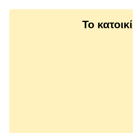
Το κατοικ
0033591
0033561
Tail Swingers Μαλακές Λιχουδιές με
Tail Swi