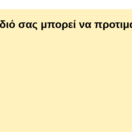
ίδιό σας μπορεί να προτιμ
0035514
ngers Κοτομπουκιές με
Taf Pets Rawide Twisted Stic