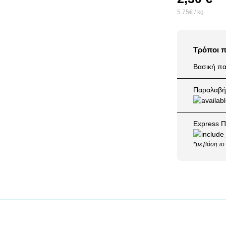
5.75€ / kg
Τρόποι 
Βασική πα
Παραλαβή 
Express Π
*με βάση το