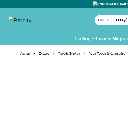
ΕΝΤΟΠΙΣΜΟΣ ΠΑΡΑΓ
άμμο γά
Όλα
Σκύλος
Γάτα
Μικρό
Skip to Content
Αρχική
Σκύλος
Τροφές Σκύλου
Υγρή Τροφή & Κονσέρβες