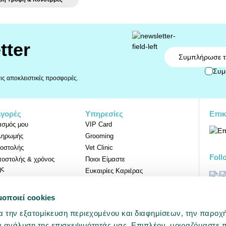
tter
Email
Συμ
 τις αποκλειστικές προσφορές.
Αγορές
Υπηρεσίες
Επικ
ασμός μου
VIP Card
ληρωμής
Grooming
οστολής
Vet Clinic
Foll
ποστολής & χρόνος
Ποιοι Είμαστε
ης
Ευκαιρίες Καριέρας
Επιστροφών
μοποιεί cookies
Προ
α την εξατομίκευση περιεχομένου και διαφημίσεων, την παροχ
ν ανάλυση της επισκεψιμότητάς μας. Επιπλέον, μοιραζόμαστε 