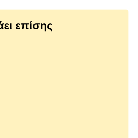
άει επίσης
0038069
ks
Mastic Pet Dental Sticks με