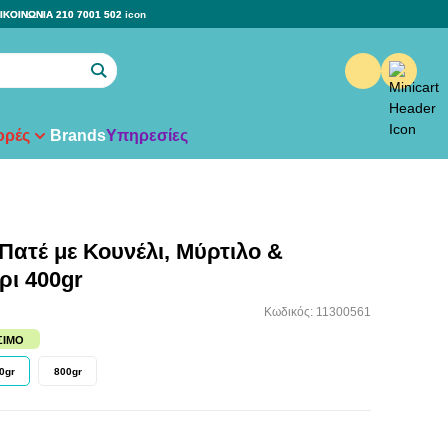
ΙΚΟΙΝΩΝΙΑ 210 7001 502
ρές
Brands
Υπηρεσίες
 Πατέ με Κουνέλι, Μύρτιλο &
ι 400gr
Κωδικός: 11300561
ΣΙΜΟ
0gr
800gr