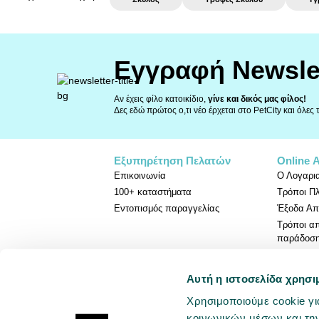
Εγγραφή Newsle
Αν έχεις φίλο κατοικίδιο,
γίνε και δικός μας φίλος!
Δες εδώ πρώτος ο,τι νέο έρχεται στο PetCity και όλες
Εξυπηρέτηση Πελατών
Online 
Επικοινωνία
Ο Λογαρι
100+ καταστήματα
Τρόποι Π
Εντοπισμός παραγγελίας
Έξοδα Απ
Τρόποι α
παράδοσ
Πολιτική 
Αυτή η ιστοσελίδα χρησι
Χρησιμοποιούμε cookie γι
κοινωνικών μέσων και τη